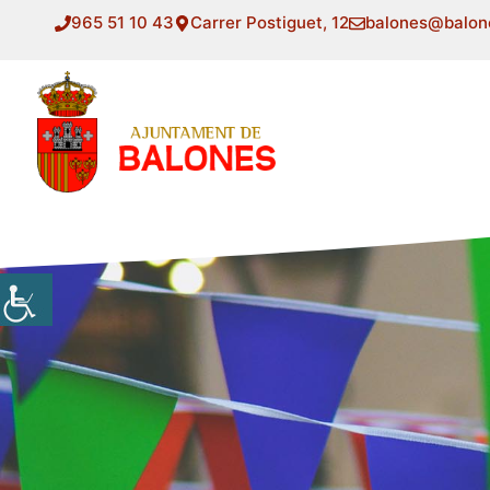
Saltar
965 51 10 43
Carrer Postiguet, 12
balones@balon
al
contenido