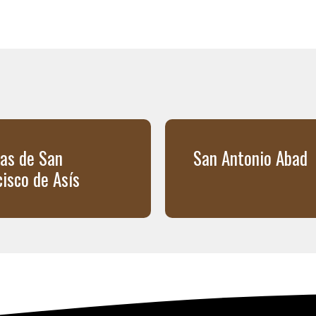
tas de San
San Antonio Abad
cisco de Asís