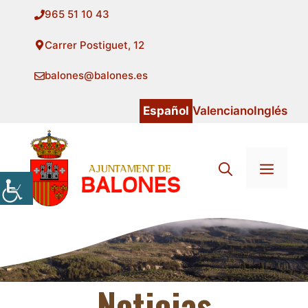
Saltar
965 51 10 43
al
contenido
Carrer Postiguet, 12
balones@balones.es
Español
Valenciano
Inglés
Menú
Noticias