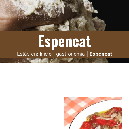
Espencat
Estás en:
Inicio
|
gastronomia
|
Espencat