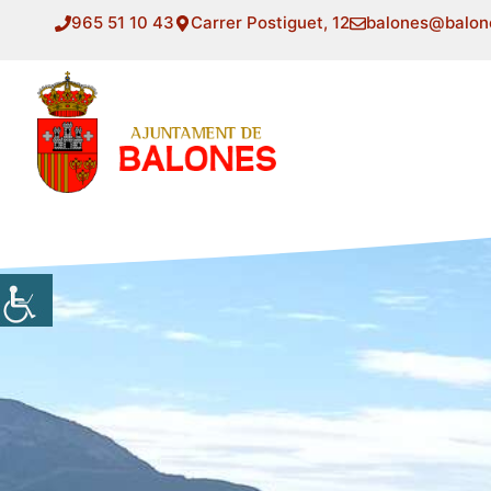
Saltar
965 51 10 43
Carrer Postiguet, 12
balones@balon
al
contenido